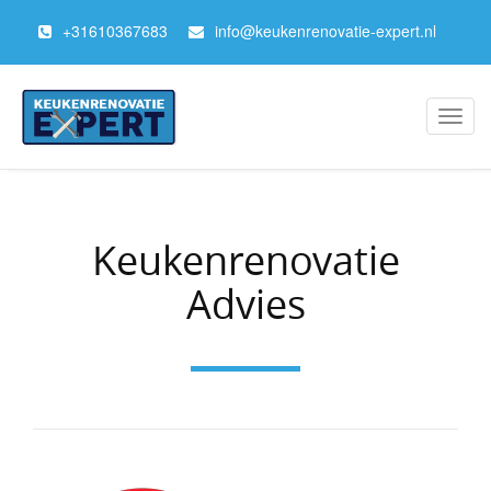
+
31610367683
info@keukenrenovatie-expert.nl
Toggl
navig
Keukenrenovatie
Advies