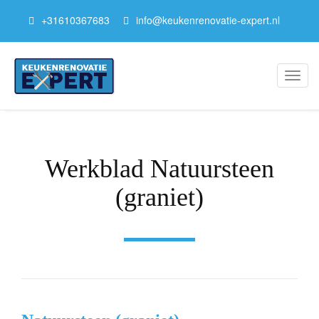
+
31610367683
info@keukenrenovatie-expert.nl
Toggl
Werkblad Natuursteen
(graniet)