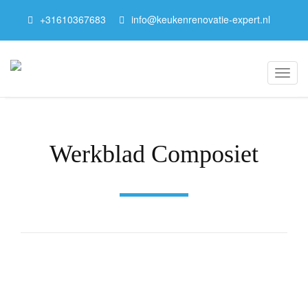
+
31610367683
info@keukenrenovatie-expert.nl
Toggl
Werkblad Composiet