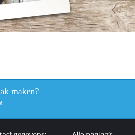
raak maken?
!
tact gegevens:
Alle pagina’s