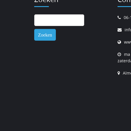
Zoeken
06-
naar:
inf
www
ma 
zaterd
Alm