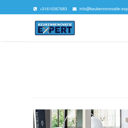
+
31610367683
info@keukenrenovatie-expe