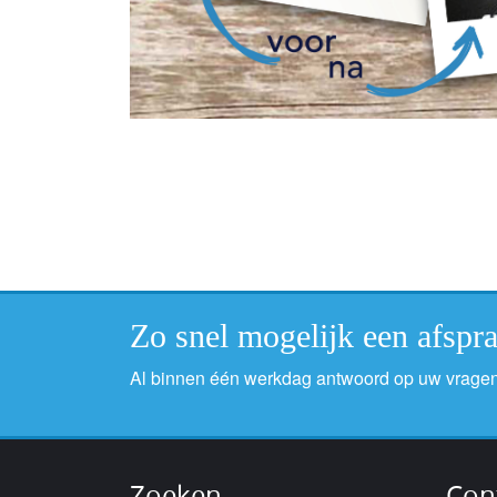
Zo snel mogelijk een afsp
Al binnen één werkdag antwoord op uw vragen
Zoeken
Con