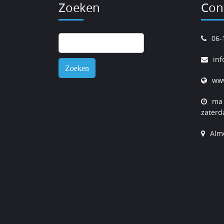
Zoeken
Con
Zoeken
06-
naar:
inf
www
ma 
zaterd
Alm