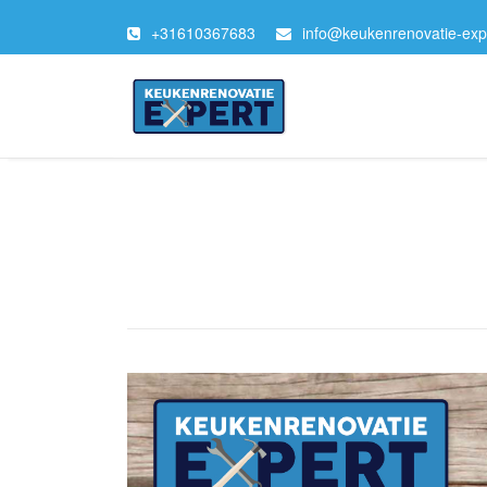
+
31610367683
info@keukenrenovatie-expe