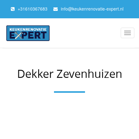
+
31610367683
info@keukenrenovatie-expert.nl
Toggl
navig
Dekker Zevenhuizen