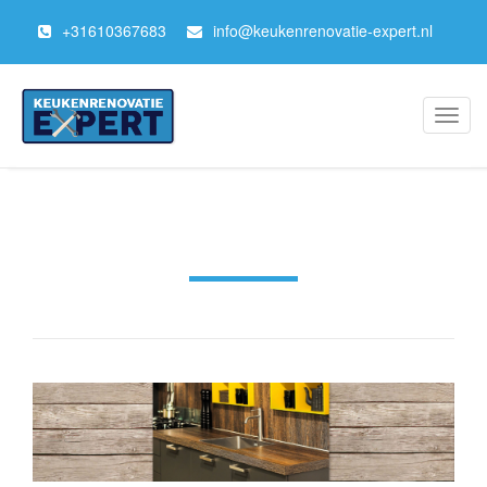
+
31610367683
info@keukenrenovatie-expert.nl
Toggl
navig