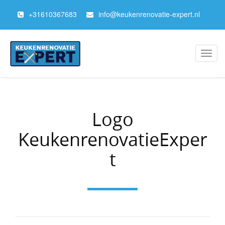
+
31610367683
info@keukenrenovatie-expert.nl
Toggl
navig
Logo
KeukenrenovatieExper
t