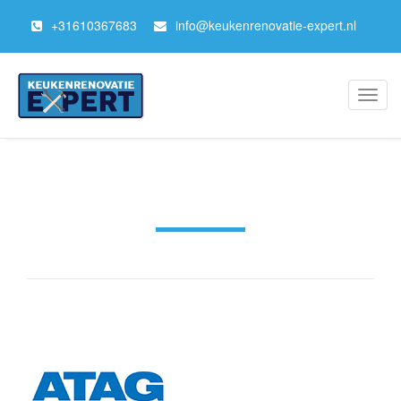
+
31610367683
info@keukenrenovatie-expert.nl
Toggl
navig