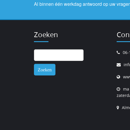
Al binnen één werkdag antwoord op uw vragen
Zoeken
Con
Zoeken
06-
naar:
inf
www
ma 
zaterd
Alm