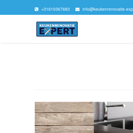
+
31610367683
info@keukenrenovatie-expe