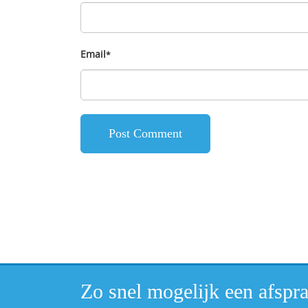
Email
*
Zo snel mogelijk een afsp